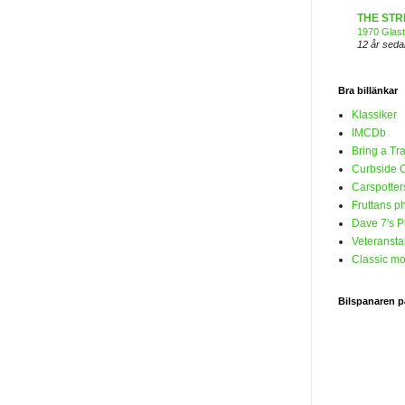
THE STR
1970 Glas
12 år seda
Bra billänkar
Klassiker
IMCDb
Bring a Tra
Curbside C
Carspotter
Fruttans p
Dave 7's 
Veteranstal
Classic mo
Bilspanaren 