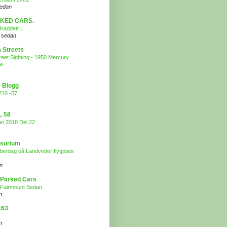
sedan
KED CARS.
Kaddett L.
 sedan
a Streets
treet Sighting - 1950 Mercury
pe
 Blogg
210 -57
L 58
an 2018 Del 22
surium
erdag på Landvetter flygplats
n
s Parked Cars
 Fairmount Sedan
n
x63
n