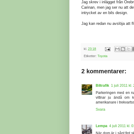
Jag skrev i inlägget från Örebr
Carinan, men jag ser nu att det
intrycket av en bils design.
Jag kan redan nu avslöja att f
kl.
23:18
Etiketter:
Toyota
2 kommentarer:
Biltrafik
1 juli 2011 kl.
Parkeringen med en ruta 
vittnar ju ändå om kä
amerikanare i trekvarts
Svara
Lempa
4 juli 2011 kl. 
När dom är i sånt fint s