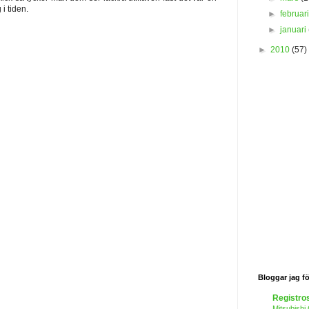
 i tiden.
►
februar
►
januari
►
2010
(57)
Bloggar jag fö
Registro
Mitsubishi