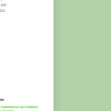
i
(14)
(11)
ljer
s Automotivos do Cotidiano
 Galant 2001