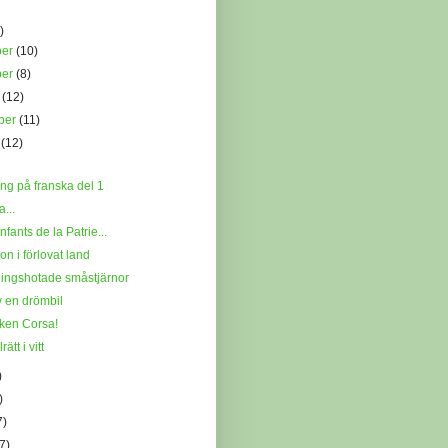
)
ber
(10)
ber
(8)
r
(12)
ber
(11)
i
(12)
ng på franska del 1
a...
nfants de la Patrie...
ion i förlovat land
ningshotade småstjärnor
v en drömbil
lken Corsa!
rätt i vitt
)
)
7)
7)