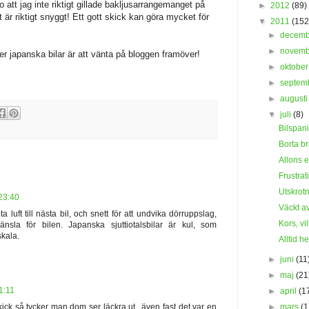
o att jag inte riktigt gillade bakljusarrangemanget på
►
2012
(89)
 är riktigt snyggt! Ett gott skick kan göra mycket för
▼
2011
(152
►
decem
►
novem
ler japanska bilar är att vänta på bloggen framöver!
►
oktobe
►
septem
►
august
▼
juli
(8)
Bilspani
Borta br
Allons e
Frustrat
Utskrot
 23:40
Väckt a
luft till nästa bil, och snett för att undvika dörruppslag,
Kors, vi
nsla för bilen. Japanska sjuttiotalsbilar är kul, som
skala.
Alltid hel
►
juni
(11
►
maj
(21
01:11
►
april
(1
►
mars
(1
kick så tycker man dom ser läckra ut...även fast det var en