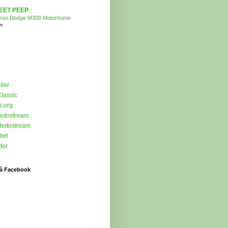
EET PEEP
tron Dodge M300 Motorhome
n
iler
lassic
s.org
hotostream
Photostream
let
tor
på Facebook