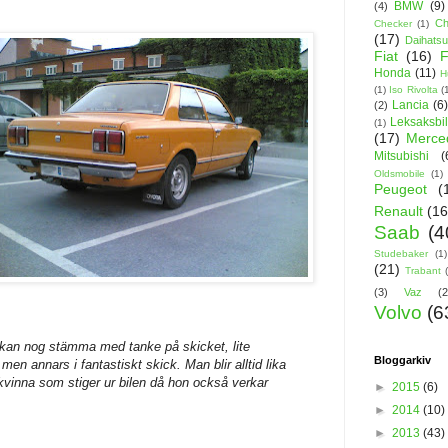
BMW
(9)
(4)
Ch
Checker
(1)
(17)
Daihats
Fiat
(16)
F
Honda
(11)
H
(1)
Iso Rivolta
(
Lancia
(6
(2)
Leksaksbil
(1)
(17)
Merce
Mitsubishi
(
Oldsmobile
(1)
Peugeot
(
Renault
(16
Saab
(4
Studebaker
(1)
(21)
Trabant
(3)
Vaz
(2
Volvo
(6
l kan nog stämma med tanke på skicket, lite
Bloggarkiv
en annars i fantastiskt skick. Man blir alltid lika
 kvinna som stiger ur bilen då hon också verkar
►
2015
(6)
►
2014
(10)
►
2013
(43)