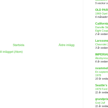
5 veckor 
OLD PAR
1969 Opel 
6 månader
Californi
Danville S
Eight Cou
2 år sedan
Larssons
Chevrolet 
Startsida
Äldre inlägg
3 år sedan
ll inlägget (Atom)
IMPERIA
Älvsbyres
6 år sedan
svammel
En septemb
1978
10 år seda
Seattle'
1979 Ford
11 år seda
grandpri
God Jul!
11 år seda