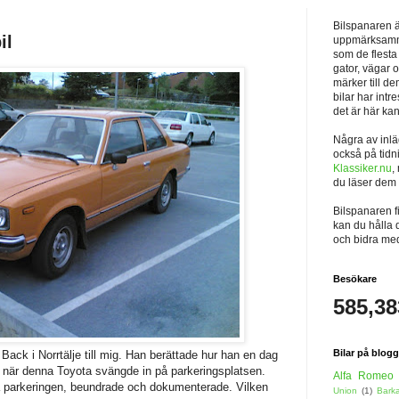
Bilspanaren ä
il
uppmärksamm
som de flesta
gator, vägar 
märker till d
bilar har intr
det är här ka
Några av inl
också på tidn
Klassiker.nu
,
du läser dem f
Bilspanaren 
kan du hålla 
och bidra me
Besökare
585,38
Bilar på blog
Back i Norrtälje till mig. Han berättade hur han en dag
 när denna Toyota svängde in på parkeringsplatsen.
Alfa Romeo
på parkeringen, beundrade och dokumenterade. Vilken
Union
(1)
Bark