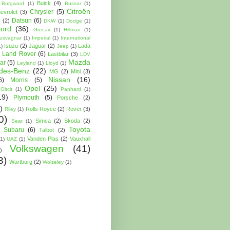
Buick
(4)
Borgward
(1)
Bussar
(1)
Citroën
Chrysler
(5)
evrolet
(3)
Datsun
(6)
u
(2)
DKW
(1)
Dodge
(1)
ord
(36)
Grecav
(1)
Hillman
(1)
usvagnar
(1)
Imperial
(1)
International
Isuzu
(2)
Jaguar
(2)
Lada
1)
Jeep
(1)
)
Land Rover
(6)
Lastbilar
(3)
LDV
Mazda
ar
(5)
Leyland
(1)
Lloyd
(1)
des-Benz
(22)
MG
(2)
Mini
(3)
Nissan
(16)
6)
Morris
(5)
Opel
(25)
Oltcit
(1)
Panhard
(1)
19)
Plymouth
(5)
Porsche
(2)
)
Rolls Royce
(2)
Rover
(3)
Riley
(1)
0)
Simca
(2)
Skoda
(2)
Seat
(1)
Toyota
Subaru
(6)
Talbot
(2)
Vanden Plas
(2)
Vauxhall
(1)
UAZ
(1)
Volkswagen
(41)
)
3)
Wartburg
(2)
Wolseley
(1)