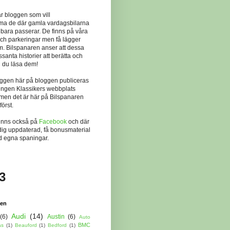
r bloggen som vill
a de där gamla vardagsbilarna
 bara passerar. De finns på våra
och parkeringar men få lägger
em. Bilspanaren anser att dessa
essanta historier att berätta och
n du läsa dem!
äggen här på bloggen publiceras
ingen Klassikers webbplats
 men det är här på Bilspanaren
örst.
finns också på
Facebook
och där
dig uppdaterad, få bonusmaterial
d egna spaningar.
3
gen
Audi
(14)
(6)
Austin
(6)
Auto
BMC
as
(1)
Beauford
(1)
Bedford
(1)