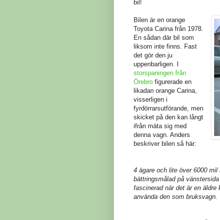
bil!
Bilen är en orange
Toyota Carina från 1978.
En sådan där bil som
liksom inte finns. Fast
det gör den ju
uppenbarligen. I
storspaningen från
Örebro
figurerade en
likadan orange Carina,
visserligen i
fyrdörrarsutförande, men
skicket på den kan långt
ifrån mäta sig med
denna vagn. Anders
beskriver bilen så här:
4 ägare och lite över 6000 mi
bättringsmålad på vänstersida m
fascinerad när det är en äldre
använda den som bruksvagn.